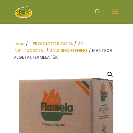
Inicio
/
1. PRODUCTOS SIGRA
/
2.2.
INSTITUCIONAL
/
2.2.2 SHORTENING
/ MANTECA
VEGETAL FLAMELA 15K