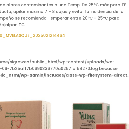
re de olores contaminantes a una Temp. De 25°C máx para TF
ucto, apilar máximo 7 – 8 cajas y evitar la incidencia de la
sempeño se recomienda Temperar entre 20°C – 25°C para
 Hojalpan TC
0_MVELASQUE_20250212144641
e /home/sigraweb/public_html/wp-content/uploads/wc-
-06-7b25aff7b0690336770a02571cf54270.log because
lic_html/wp-admin/includes/class-wp-filesystem-direct
s