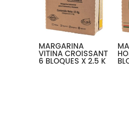
MARGARINA
MA
VITINA CROISSANT
HO
6 BLOQUES X 2.5 K
BL