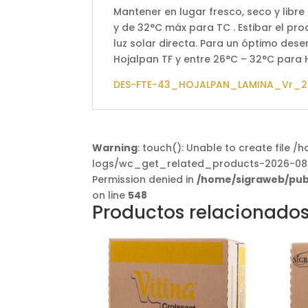
Mantener en lugar fresco, seco y lib
y de 32°C máx para TC . Estibar el prod
luz solar directa. Para un óptimo de
Hojalpan TF y entre 26°C – 32°C para
DES-FTE-43_HOJALPAN_LAMINA_Vr_2
Warning
: touch(): Unable to create fil
logs/wc_get_related_products-2026-08
Permission denied in
/home/sigraweb/pub
on line
548
Productos relacionado